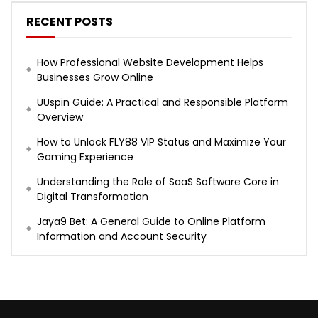
RECENT POSTS
How Professional Website Development Helps
Businesses Grow Online
UUspin Guide: A Practical and Responsible Platform
Overview
How to Unlock FLY88 VIP Status and Maximize Your
Gaming Experience
Understanding the Role of SaaS Software Core in
Digital Transformation
Jaya9 Bet: A General Guide to Online Platform
Information and Account Security