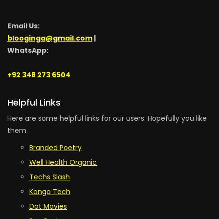
Email Us:
blooginga@gmail.com
|
WhatsApp:
+92 348 273 6504
Helpful Links
Here are some helpful links for our users. Hopefully you like
them.
Branded Poetry
Well Health Organic
Techs Slash
Kongo Tech
Dot Movies