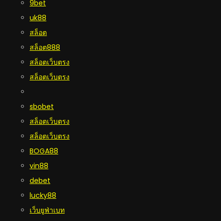
9bet
uk88
สล็อต
สล็อต888
สล็อตเว็บตรง
สล็อตเว็บตรง
sbobet
สล็อตเว็บตรง
สล็อตเว็บตรง
BOGA88
vin88
debet
lucky88
เว็บยูฟ่าเบท