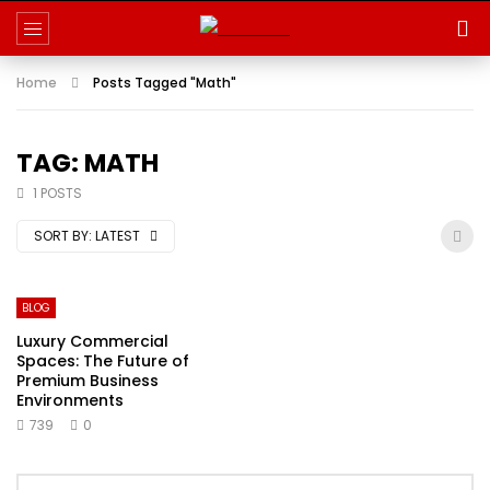
Home
Posts Tagged "Math"
TAG: MATH
1 POSTS
SORT BY:
LATEST
BLOG
Luxury Commercial
Spaces: The Future of
Premium Business
Environments
739
0