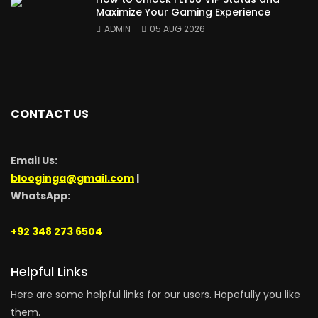
Maximize Your Gaming Experience
ADMIN
05 AUG 2026
CONTACT US
Email Us:
blooginga@gmail.com
|
WhatsApp:
+92 348 273 6504
Helpful Links
Here are some helpful links for our users. Hopefully you like
them.