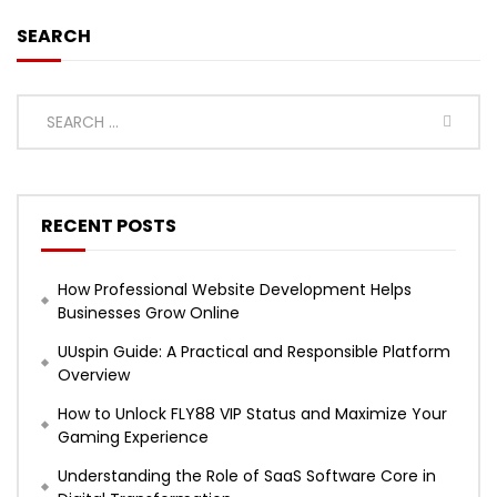
SEARCH
RECENT POSTS
How Professional Website Development Helps
Businesses Grow Online
UUspin Guide: A Practical and Responsible Platform
Overview
How to Unlock FLY88 VIP Status and Maximize Your
Gaming Experience
Understanding the Role of SaaS Software Core in