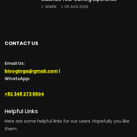
ADMIN
05 AUG 2026
CONTACT US
Email Us:
blooginga@gmail.com
|
WhatsApp:
+92 348 273 6504
Helpful Links
Here are some helpful links for our users. Hopefully you like
them.