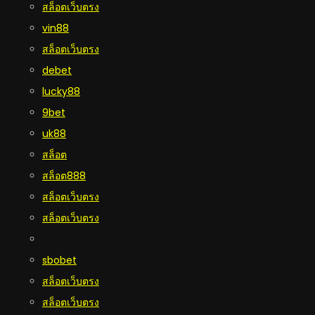
สล็อตเว็บตรง
vin88
สล็อตเว็บตรง
debet
lucky88
9bet
uk88
สล็อต
สล็อต888
สล็อตเว็บตรง
สล็อตเว็บตรง
sbobet
สล็อตเว็บตรง
สล็อตเว็บตรง