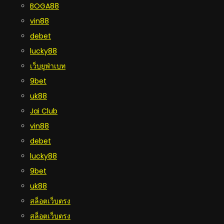
BOGA88
vin88
debet
lucky88
เว็บยูฟ่าเบท
9bet
uk88
Jai Club
vin88
debet
lucky88
9bet
uk88
สล็อตเว็บตรง
สล็อตเว็บตรง