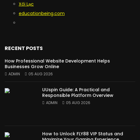
Xôi Lạc
educationbeing.com
RECENT POSTS
How Professional Website Development Helps
Businesses Grow Online
ADMIN
05 AUG 2026
UUspin Guide: A Practical and
Responsible Platform Overview
ADMIN
05 AUG 2026
How to Unlock FLY88 VIP Status and
Maximize Your Gaming Experience