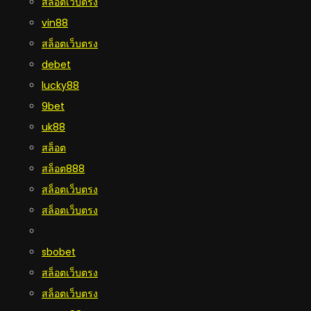
สล็อตเว็บตรง
vin88
สล็อตเว็บตรง
debet
lucky88
9bet
uk88
สล็อต
สล็อต888
สล็อตเว็บตรง
สล็อตเว็บตรง
sbobet
สล็อตเว็บตรง
สล็อตเว็บตรง