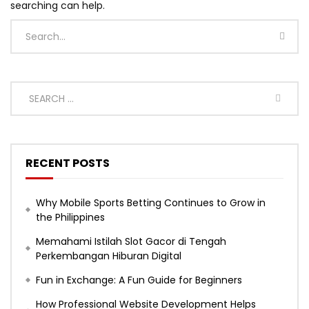
searching can help.
RECENT POSTS
Why Mobile Sports Betting Continues to Grow in
the Philippines
Memahami Istilah Slot Gacor di Tengah
Perkembangan Hiburan Digital
Fun in Exchange: A Fun Guide for Beginners
How Professional Website Development Helps