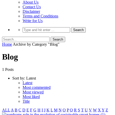
About Us
Contact Us
Disclaimer
Terms and Conditions
Write for Us
Home
Archive by Category "Blog"
Blog
1 Posts
Sort by:
Latest
Latest
Most commented
Most viewed
Most liked
Title
ALL
A
B
C
D
E
F
G
H
I
J
K
L
M
N
O
P
Q
R
S
T
U
V
W
X
Y
Z