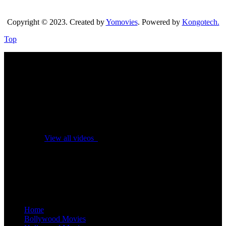
Copyright © 2023. Created by
Yomovies
. Powered by
Kongotech.
Top
No videos yet!
Click on "Watch later" to put videos here
View all videos
Don't miss new videos
Sign in to see updates from your favourite channels
Home
Bollywood Movies