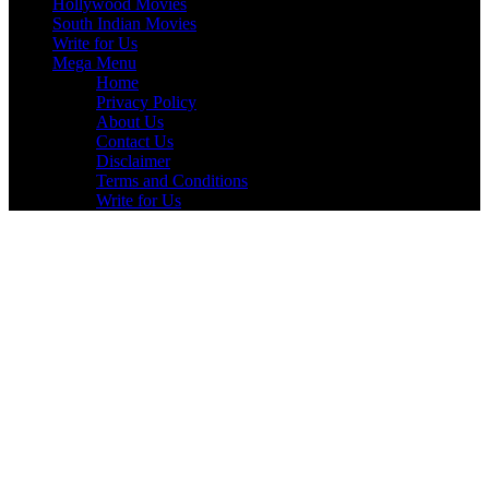
Hollywood Movies
South Indian Movies
Write for Us
Mega Menu
Home
Privacy Policy
About Us
Contact Us
Disclaimer
Terms and Conditions
Write for Us