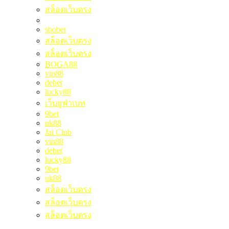
สล็อตเว็บตรง
sbobet
สล็อตเว็บตรง
สล็อตเว็บตรง
BOGA88
vin88
debet
lucky88
เว็บยูฟ่าเบท
9bet
uk88
Jai Club
vin88
debet
lucky88
9bet
uk88
สล็อตเว็บตรง
สล็อตเว็บตรง
สล็อตเว็บตรง