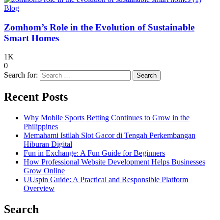
Blog
Zomhom’s Role in the Evolution of Sustainable
Smart Homes
1K
0
Search for:
Recent Posts
Why Mobile Sports Betting Continues to Grow in the
Philippines
Memahami Istilah Slot Gacor di Tengah Perkembangan
Hiburan Digital
Fun in Exchange: A Fun Guide for Beginners
How Professional Website Development Helps Businesses
Grow Online
UUspin Guide: A Practical and Responsible Platform
Overview
Search