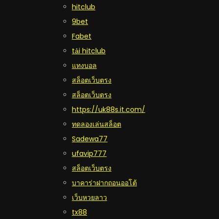
hitclub
9bet
Fabet
tải hitclub
แทงบอล
สล็อตเว็บตรง
สล็อตเว็บตรง
https://uk88s.it.com/
ทดลองเล่นสล็อต
Sadewa77
ufavip777
สล็อตเว็บตรง
บาคาร่าฝากถอนออโต้
เว็บหวยลาว
tx88