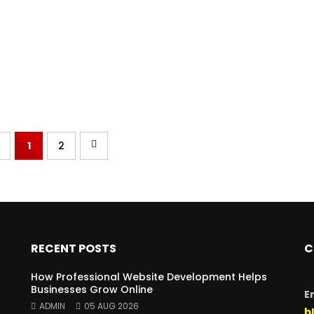
1
2
RECENT POSTS
C
How Professional Website Development Helps
Businesses Grow Online
E
ADMIN
05 AUG 2026
b