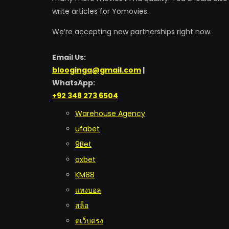
write articles for Yomovies.
We’re accepting new partnerships right now.
Email Us:
blooginga@gmail.com
|
WhatsApp:
+92 348 273 6504
Warehouse Agency
ufabet
9Bet
oxbet
KM88
แทงบอล
สล็อ
ตเว็บตรง