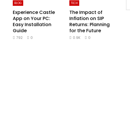
BLOG
TECH
Experience Castle
The Impact of
App on Your PC:
Inflation on SIP
Easy Installation
Returns: Planning
Guide
for the Future
792
0
0.9K
0