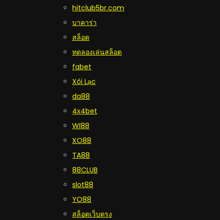
hitclub5br.com
บาคาร่า
สล็อต
ทดลองเล่นสล็อต
fabet
Xôi Lạc
da88
4x4bet
WI88
XO88
TA88
88CLUB
slot88
YO88
สล็อตเว็บตรง