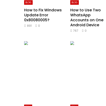
BLOG
BLOG
How to Fix Windows
How to Use Two
Update Error
WhatsApp
0x80080005?
Accounts on One
Android Device
891
0
767
0