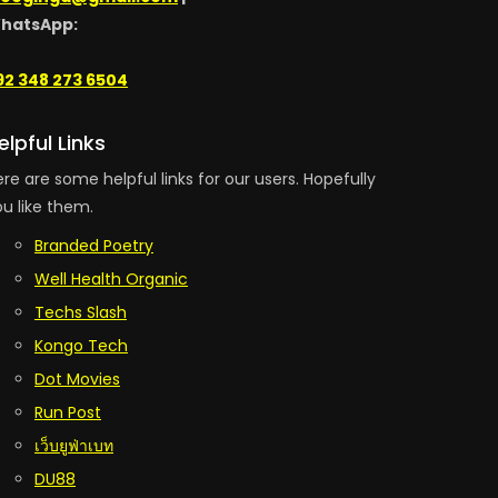
hatsApp:
92 348 273 6504
elpful Links
re are some helpful links for our users. Hopefully
u like them.
Branded Poetry
Well Health Organic
Techs Slash
Kongo Tech
Dot Movies
Run Post
เว็บยูฟ่าเบท
DU88