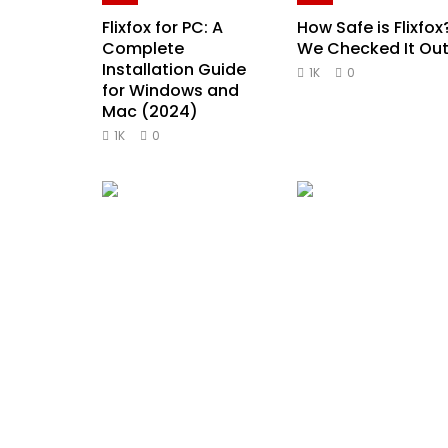
Flixfox for PC: A
How Safe is Flixfox
Complete
We Checked It Ou
Installation Guide
1K
0
for Windows and
Mac (2024)
1K
0