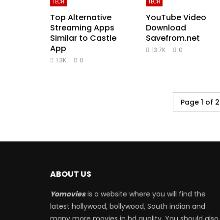
TECH
TECH
Top Alternative
YouTube Video
Streaming Apps
Download
Similar to Castle
Savefrom.net
App
13.7K
0
1.3K
0
Page 1 of 2
ABOUT US
Yomovies
is a website where you will find the
latest hollywood, bollywood, South indian and
many more movies in hd quality. You should also