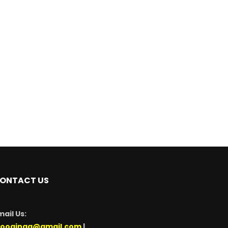
ONTACT US
mail Us:
looginga@gmail.com
|