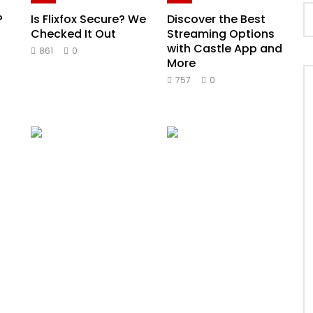
?
Is Flixfox Secure? We
Discover the Best
t
Checked It Out
Streaming Options
with Castle App and
861
0
More
757
0